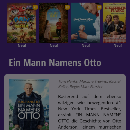
2D
2D
2D
Neu!
Neu!
Neu!
Neu!
Ein Mann Namens Otto
Tom Hanks, Mariana Trevino, Rachel
Keller, Regie: Marc Forster
Basierend auf dem ebenso
witzigen wie bewegenden #1
New York Times Bestseller,
erzählt EIN MANN NAMENS
OTTO die Geschichte von Otto
Anderson, einem mürrischen