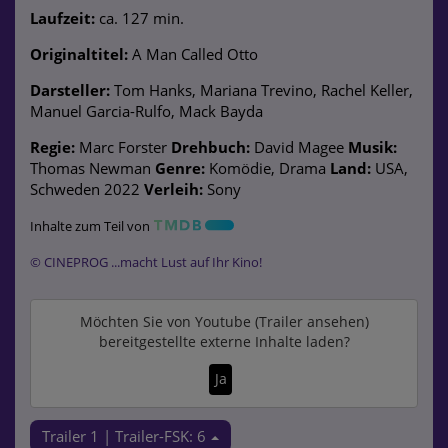
Laufzeit:
ca. 127 min.
Originaltitel:
A Man Called Otto
Darsteller:
Tom Hanks, Mariana Trevino, Rachel Keller,
Manuel Garcia-Rulfo, Mack Bayda
Regie:
Marc Forster
Drehbuch:
David Magee
Musik:
Thomas Newman
Genre:
Komödie, Drama
Land:
USA,
Schweden 2022
Verleih:
Sony
Inhalte zum Teil von
© CINEPROG ...macht Lust auf Ihr Kino!
Möchten Sie von
Youtube (Trailer ansehen)
bereitgestellte externe Inhalte laden?
Ja
Trailer 1 | Trailer-FSK: 6