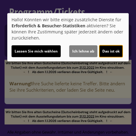
Programm/Tickets
Hallo! Könnten wir bitte einige zusätzliche Dienste für
Erforderlich & Besucher-Statistiken
aktivieren? Sie
können Ihre Zustimmung später jederzeit ändern oder
Komplettes Programm
Filter
zurückziehen.
Lassen Sie mich wählen
Ich lehne ab
Das ist ok
Warnung!
Ihre Suche lieferte keine Treffer. Bitte ändern
Sie ihre Suchkriterien, oder laden Sie die Seite neu.
Alle Angaben ohne Gewähr. Irrtümer und Änderungen vorbehalten.