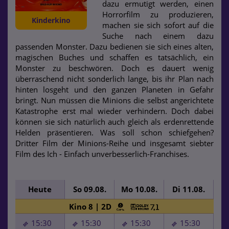
dazu ermutigt werden, einen
Horrorfilm zu produzieren,
Kinderkino
machen sie sich sofort auf die
Suche nach einem dazu
passenden Monster. Dazu bedienen sie sich eines alten,
magischen Buches und schaffen es tatsächlich, ein
Monster zu beschwören. Doch es dauert wenig
überraschend nicht sonderlich lange, bis ihr Plan nach
hinten losgeht und den ganzen Planeten in Gefahr
bringt. Nun müssen die Minions die selbst angerichtete
Katastrophe erst mal wieder verhindern. Doch dabei
können sie sich natürlich auch gleich als erdenrettende
Helden präsentieren. Was soll schon schiefgehen?
Dritter Film der Minions-Reihe und insgesamt siebter
Film des Ich - Einfach unverbesserlich-Franchises.
Heute
So 09.08.
Mo 10.08.
Di 11.08.
Mi
Kino 8 | 2D
15:30
15:30
15:30
15:30