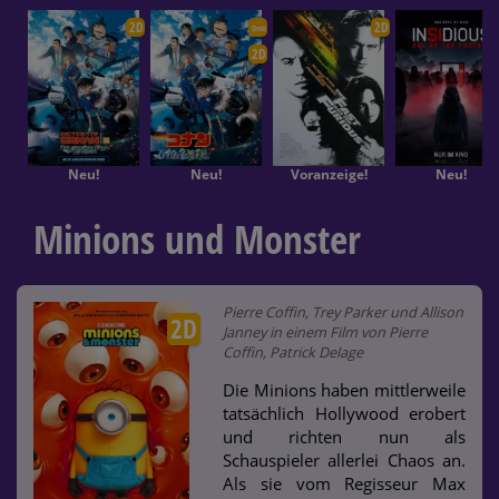
2D
2D
OmU
2D
Neu!
Neu!
Voranzeige!
Neu!
Minions und Monster
Pierre Coffin, Trey Parker und Allison
2D
Janney in einem Film von Pierre
Coffin, Patrick Delage
Die Minions haben mittlerweile
tatsächlich Hollywood erobert
und richten nun als
Schauspieler allerlei Chaos an.
Als sie vom Regisseur Max