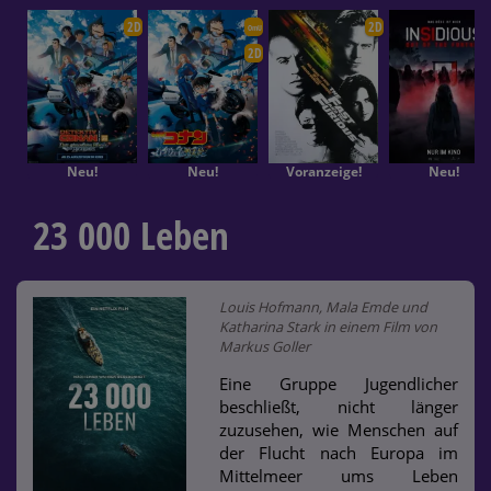
2D
2D
OmU
2D
Neu!
Neu!
Voranzeige!
Neu!
23 000 Leben
Louis Hofmann, Mala Emde und
Katharina Stark in einem Film von
Markus Goller
Eine Gruppe Jugendlicher
beschließt, nicht länger
zuzusehen, wie Menschen auf
der Flucht nach Europa im
Mittelmeer ums Leben