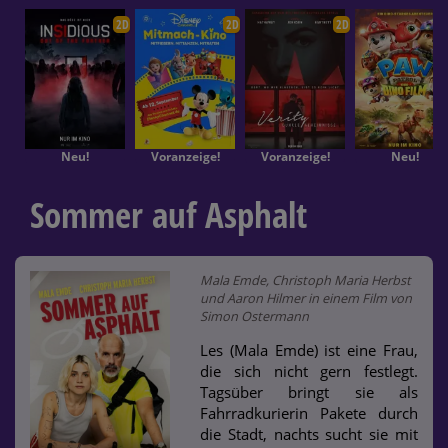
2D
2D
2D
Neu!
Voranzeige!
Voranzeige!
Neu!
Sommer auf Asphalt
Mala Emde, Christoph Maria Herbst
und Aaron Hilmer in einem Film von
Simon Ostermann
Les (Mala Emde) ist eine Frau,
die sich nicht gern festlegt.
Tagsüber bringt sie als
Fahrradkurierin Pakete durch
die Stadt, nachts sucht sie mit