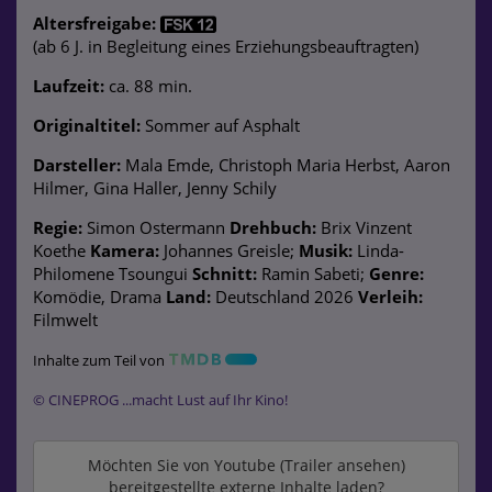
Altersfreigabe:
(ab 6 J. in Begleitung eines Erziehungsbeauftragten)
Laufzeit:
ca. 88 min.
Originaltitel:
Sommer auf Asphalt
Darsteller:
Mala Emde, Christoph Maria Herbst, Aaron
Hilmer, Gina Haller, Jenny Schily
Regie:
Simon Ostermann
Drehbuch:
Brix Vinzent
Koethe
Kamera:
Johannes Greisle;
Musik:
Linda-
Philomene Tsoungui
Schnitt:
Ramin Sabeti;
Genre:
Komödie, Drama
Land:
Deutschland 2026
Verleih:
Filmwelt
Inhalte zum Teil von
© CINEPROG ...macht Lust auf Ihr Kino!
Möchten Sie von
Youtube (Trailer ansehen)
bereitgestellte externe Inhalte laden?