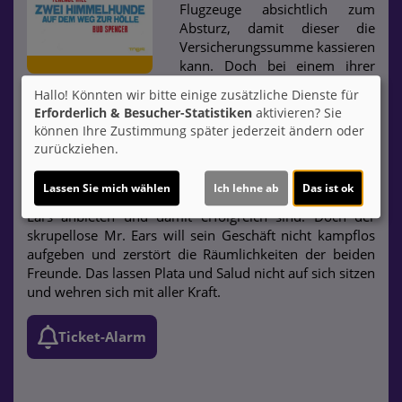
Flugzeuge absichtlich zum
Absturz, damit dieser die
Versicherungssumme kassieren
kann. Doch bei einem ihrer
Flüge läuft etwas schief, und
Hallo! Könnten wir bitte einige zusätzliche Dienste für
die beiden stürzen mitten im Dschungel ab. Dort
Erforderlich & Besucher-Statistiken
aktivieren? Sie
begegnen sie Matto, der zu einem Stamm von
können Ihre Zustimmung später jederzeit ändern oder
Smaragdschürfern gehört, die von dem korrupten
zurückziehen.
Geschäftsmann Mr. Ears ausgebeutet werden. Plata und
Salud wittern ihre Chance und eröffnen ihr eigenes
Lassen Sie mich wählen
Ich lehne ab
Das ist ok
Geschäft, indem sie weitaus bessere Konditionen als Mr.
Ears anbieten und damit erfolgreich sind. Doch der
skrupellose Mr. Ears will sein Geschäft nicht kampflos
aufgeben und zerstört die Räumlichkeiten der beiden
Freunde. Das lassen Plata und Salud nicht auf sich sitzen
und wehren sich mit aller Kraft.
Ticket-Alarm