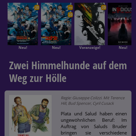
2D
2D
OmU
2D
Neu!
Neu!
Voranzeige!
Neu!
Zwei Himmelhunde auf dem
Weg zur Hölle
Regie: Giuseppe Colizzi. Mit Terence
Hill, Bud Spencer, Cyril Cusack
Plata und Salud haben einen
ungewöhnlichen Beruf: Im
Auftrag von Saluds Bruder
bringen sie verschiedene