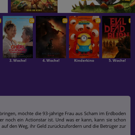
D
2D
2D
2D
2D
3. Woche!
4. Woche!
Kinderkino
5. Woche!
 bringen, möchte die 93-jährige Frau aus Scham im Erdboden
mer noch ein Actionstar ist. Und was er kann, kann sie schon
h auf den Weg, ihr Geld zurückzufordern und die Betrüger zur