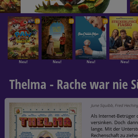
2D
2D
2D
Neu!
Neu!
Neu!
Neu!
Thelma - Rache war nie S
June Squibb, Fred Heching
Als Internet-Betrüger
versinken. Doch dann 
lange. Mit der Unters
Rechenschaft zu ziehe