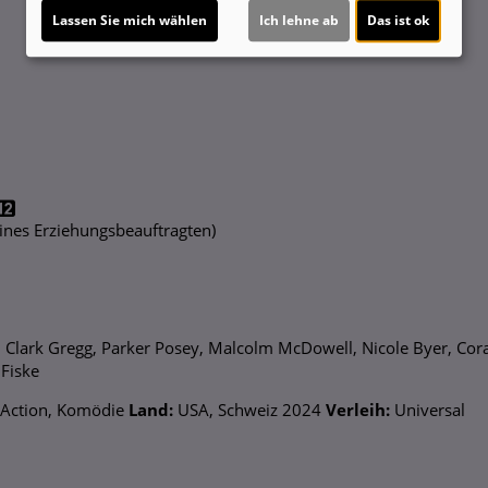
Lassen Sie mich wählen
Ich lehne ab
Das ist ok
 eines Erziehungsbeauftragten)
, Clark Gregg, Parker Posey, Malcolm McDowell, Nicole Byer, Co
 Fiske
Action, Komödie
Land:
USA, Schweiz 2024
Verleih:
Universal