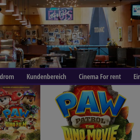
odrom
Kundenbereich
Cinema For rent
Ei