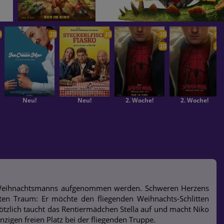
D
2D
2D
3D
OV
2D
2D
Neu!
Neu!
2. Woche!
2. Woche!
s Weihnachtsmanns aufgenommen werden. Schweren Herzens
ßten Traum: Er möchte den fliegenden Weihnachts-Schlitten
tzlich taucht das Rentiermädchen Stella auf und macht Niko
nzigen freien Platz bei der fliegenden Truppe.