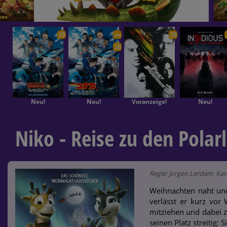
2D
2D
OmU
2D
Neu!
Neu!
Voranzeige!
Neu!
Niko - Reise zu den Polar
Regie: Jorgen Lerdam, Kar
Weihnachten naht un
verlässt er kurz vor
mitziehen und dabei z
seinen Platz streitig: