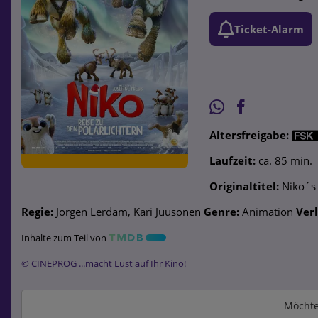
Ticket-Alarm
Altersfreigabe:
Laufzeit:
ca. 85 min.
Originaltitel:
Niko´s 
Regie:
Jorgen Lerdam, Kari Juusonen
Genre:
Animation
Verl
Inhalte zum Teil von
© CINEPROG ...macht Lust auf Ihr Kino!
Möchte