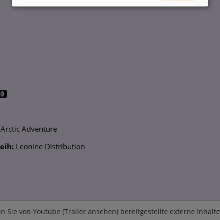
Arctic Adventure
eih:
Leonine Distribution
n Sie von
Youtube (Trailer ansehen)
bereitgestellte externe Inhalt