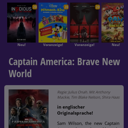
2D
2D
2D
Neu!
Voranzeige!
Voranzeige!
Neu!
Captain America: Brave New
World
Regie: Julius Onah. Mit Anthony
Mackie, Tim Blake Nelson, Shira Haas
in englischer
Originalsprache!
Sam Wilson, the new Captain