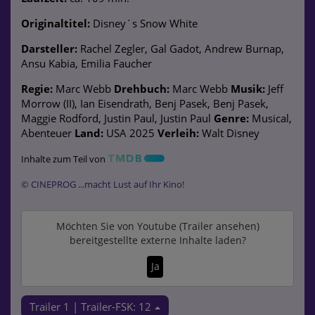
Originaltitel:
Disney´s Snow White
Darsteller:
Rachel Zegler, Gal Gadot, Andrew Burnap,
Ansu Kabia, Emilia Faucher
Regie:
Marc Webb
Drehbuch:
Marc Webb
Musik:
Jeff
Morrow (II), Ian Eisendrath, Benj Pasek, Benj Pasek,
Maggie Rodford, Justin Paul, Justin Paul
Genre:
Musical,
Abenteuer
Land:
USA 2025
Verleih:
Walt Disney
Inhalte zum Teil von
© CINEPROG ...macht Lust auf Ihr Kino!
Möchten Sie von
Youtube (Trailer ansehen)
bereitgestellte externe Inhalte laden?
Ja
Trailer 1 | Trailer-FSK: 12