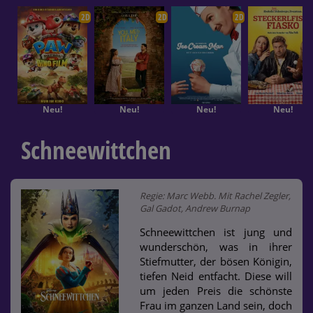
2D
2D
2D
Neu!
Neu!
Neu!
Neu!
Schneewittchen
Regie: Marc Webb. Mit Rachel Zegler,
Gal Gadot, Andrew Burnap
Schneewittchen ist jung und
wunderschön, was in ihrer
Stiefmutter, der bösen Königin,
tiefen Neid entfacht. Diese will
um jeden Preis die schönste
Frau im ganzen Land sein, doch