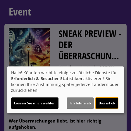
Event
SNEAK PREVIEW -
DER
ÜBERRASCHUNGSFILM
Die Filme, die in der
SNEAK
zu
Hallo! Könnten wir bitte einige zusätzliche Dienste für
sehen sind, starten in
Erforderlich & Besucher-Statistiken
aktivieren? Sie
Deutschland erst ein bis sechs
können Ihre Zustimmung später jederzeit ändern oder
Wochen später. Es ist also die
zurückziehen.
allererste und
exklusivste
Möglichkeit
, neuste Produktionen mitunter weit vor
Lassen Sie mich wählen
Ich lehne ab
Das ist ok
dem regulären Kinostart zu sehen. Welcher Film gezeigt
wird, bleibt absolut geheim.
Wer Überraschungen liebt, ist hier richtig
aufgehoben.